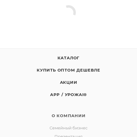
Дата изготовления и окончания срока годности
указаны на этикетке.
Масса нетто: 1кг
СТО 00493534-039-2016
Изготовитель: СППСК «Ягоды Карелии»
КАТАЛОГ
Юридический адрес: 188523, Российская Федерация,
Ленинградская обл., Ломоносовский р-он, д.
КУПИТЬ ОПТОМ ДЕШЕВЛЕ
Лопухинка, ул. Советская, д. 1, корп. А, пом. 2.
Адрес производства: 186930, Российская Федерация,
АКЦИИ
Республика Карелия, город Костомукша, шоссе
APP / УРОЖAI®
Горняков, район базы «Торос»
О КОМПАНИИ
Семейный бизнес
Презентация