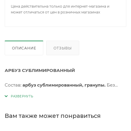
Цена действительна только для интернет-магазина и
может отличаться от цен в розничных магазинах
ОПИСАНИЕ
ОТЗЫВЫ
АРБУЗ СУБЛИМИРОВАННЫЙ
Состав:
арбуз сублимированный,
гранулы
.
Без
консервантов и искусственных добавок.
Хранить от попадания прямых солнечных лучей, при
температуре от +2C до +25С и относительной
Вам также может понравиться
влажности не более 75%. Срок годности 36 месяца с
даты изготовления.