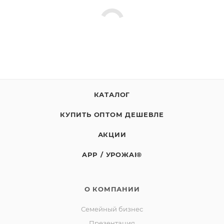
Хранить от попадания прямых солнечных лучей, при
температуре от +2C до +25С и относительной
влажности не более 75%. Срок годности 36 месяца с
даты изготовления. Дата изготовления и окончания
срока годности указаны на этикетке. Не является
лекарством.
Масса нетто: 1кг
КАТАЛОГ
СТО 00493534-039-2016
КУПИТЬ ОПТОМ ДЕШЕВЛЕ
Изготовитель: СППСК «Ягоды Карелии»
Юридический адрес: 188523, Российская Федерация,
АКЦИИ
Ленинградская обл., Ломоносовский р-он, д.
APP / УРОЖAI®
Лопухинка, ул. Советская, д. 1, корп. А, пом. 2.
Адрес производства: 186930, Российская Федерация,
Республика Карелия, город Костомукша, шоссе
О КОМПАНИИ
Горняков, район базы «Торос»
Семейный бизнес
Презентация