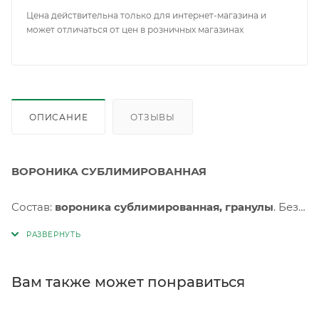
Цена действительна только для интернет-магазина и
может отличаться от цен в розничных магазинах
ОПИСАНИЕ
ОТЗЫВЫ
ВОРОНИКА СУБЛИМИРОВАННАЯ
Состав:
вороника сублимированная, гранулы
. Без
консервантов и искусственных добавок. Пищевая
ценность на 100г (средние значения): белки 4г, жиры
3,5г, углеводы 43,5г, пищевые волокна 37г.
Энергетическая ценность на 100г (калорийность):
Вам также может понравиться
1233кДж/296ккал.