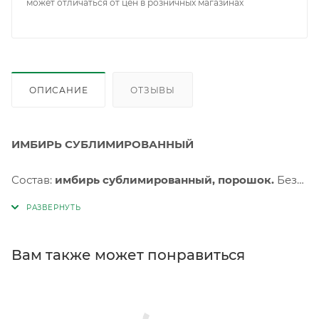
может отличаться от цен в розничных магазинах
ОПИСАНИЕ
ОТЗЫВЫ
ИМБИРЬ СУБЛИМИРОВАННЫЙ
Состав:
имбирь сублимированный, порошок.
Без
консервантов и искусственных добавок.
Хранить от попадания прямых солнечных лучей, при
температуре от +2C до +25С и относительной
Вам также может понравиться
влажности не более 75%. Срок годности 36 месяца с
даты изготовления.
Дата изготовления и окончания срока годности