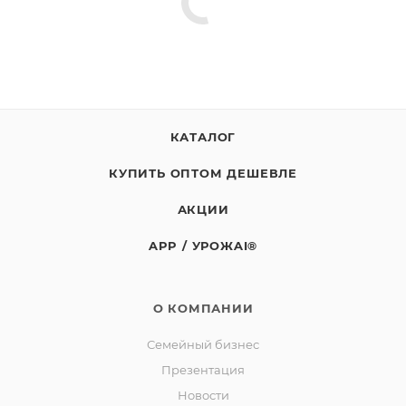
указаны на этикетке.
Масса нетто: 1кг
СТО 00493534-039-2016
Изготовитель: СППСК «Ягоды Карелии»
КАТАЛОГ
Юридический адрес: 188523, Российская Федерация,
Ленинградская обл., Ломоносовский р-он, д.
КУПИТЬ ОПТОМ ДЕШЕВЛЕ
Лопухинка, ул. Советская, д. 1, корп. А, пом. 2.
Адрес производства: 186930, Российская Федерация,
АКЦИИ
Республика Карелия, город Костомукша, шоссе
APP / УРОЖAI®
Горняков, район базы «Торос»
О КОМПАНИИ
Семейный бизнес
Презентация
Новости