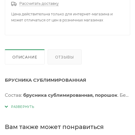
Рассчитать доставку
Цена действительна только для интернет-магазина и
может отличаться от цен в розничных магазинах
ОПИСАНИЕ
ОТЗЫВЫ
БРУСНИКА СУБЛИМИРОВАННАЯ
Состав:
брусника сублимированная, порошок
. Без
консервантов и искусственных добавок. Пищевая
ценность на 100г (средние значения): белки 4,6г,
жиры 3г, углеводы 54г, пищевые волокна 16г.
Энергетическая ценность на 100г (калорийность):
Вам также может понравиться
1235кДж/293ккал.