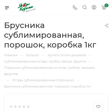
0
Брусника
сублимированная,
порошок, коробка 1кг
—
—
—
Главная
Каталог
Купить оптом дешевле
—
Сублимированные ягоды, грибы, овощи, фрукты
Порошки сублимированные из ягод, грибов, овощей,
фруктов
—
—
Ягоды сублимированные (порошок)
Брусника сублимированная, порошок, коробка 1кг