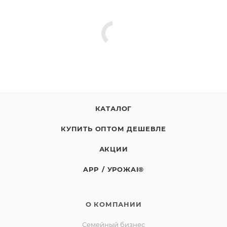
Хранить от попадания прямых солнечных лучей, при
температуре от +2C до +25С и относительной
влажности не более 75%. Срок годности 36 месяца с
даты изготовления. Дата изготовления и окончания
срока годности указаны на этикетке. Не является
лекарством.
Масса нетто: 1кг
КАТАЛОГ
СТО 00493534-039-2016
КУПИТЬ ОПТОМ ДЕШЕВЛЕ
Изготовитель: СППСК «Ягоды Карелии»
Юридический адрес: 188523, Российская Федерация,
АКЦИИ
Ленинградская обл., Ломоносовский р-он, д.
APP / УРОЖAI®
Лопухинка, ул. Советская, д. 1, корп. А, пом. 2.
Адрес производства: 186930, Российская Федерация,
Республика Карелия, город Костомукша, шоссе
О КОМПАНИИ
Горняков, район базы «Торос»
Семейный бизнес