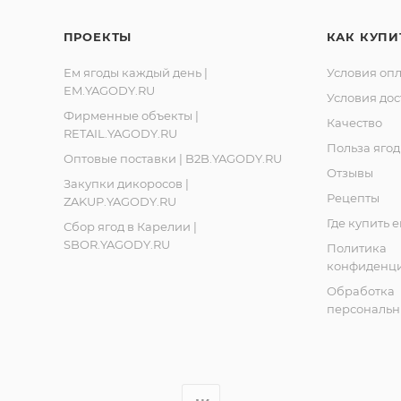
ПРОЕКТЫ
КАК КУПИ
Ем ягоды каждый день |
Условия оп
EM.YAGODY.RU
Ленинградская обл., Ломоносовский р-он, д. Лопухинка, 
Условия дос
Фирменные объекты |
Качество
RETAIL.YAGODY.RU
, Республика Карелия, город Костомукша, шоссе Горняко
Польза ягод
Оптовые поставки | B2B.YAGODY.RU
Отзывы
Закупки дикоросов |
Рецепты
ZAKUP.YAGODY.RU
Где купить 
Сбор ягод в Карелии |
SBOR.YAGODY.RU
Политика
конфиденци
Обработка
персональн