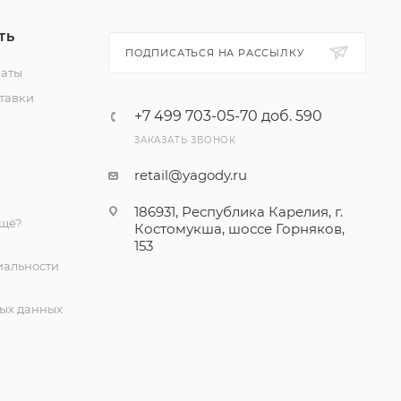
ТЬ
ПОДПИСАТЬСЯ НА РАССЫЛКУ
латы
ул.
тавки
+7 499 703-05-70 доб. 590
в, район
ЗАКАЗАТЬ ЗВОНОК
retail@yagody.ru
186931, Республика Карелия, г.
ещё?
Костомукша, шоссе Горняков,
153
альности
ых данных