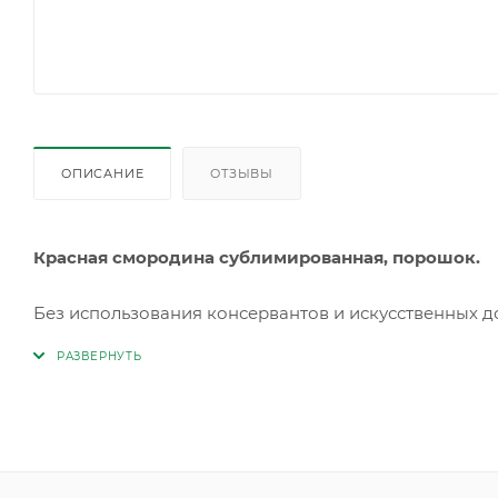
ОПИСАНИЕ
ОТЗЫВЫ
Красная смородина сублимированная, порошок.
Без использования консервантов и искусственных д
Хранить от попадания прямых солнечных лучей, при 
75%.
СРОК ГОДНОСТИ 36 МЕСЯЦЕВ С ДАТЫ ИЗГОТОВЛЕ
Пищевая ценность на 100г (средние значения): белки 5,
Энергетическая ценность на 100г (калорийность): 1366