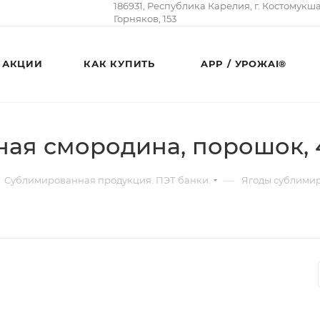
186931, Республика Карелия, г. Костомукш
Горняков, 153
АКЦИИ
КАК КУПИТЬ
APP / УРОЖAI®
ая смородина, порошок, 
—
Сублимированная продукция. ПЭТ банки.
Ягоды сублимир