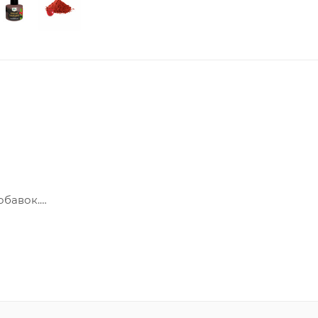
обавок.
температуре от +2С до +25С и относительной влажности
НИЯ.
5г, жиры 3,5г, углеводы 55г.
 кДж / 326 ккал.