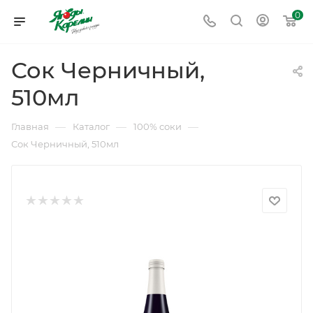
0
Сок Черничный,
510мл
—
—
—
Главная
Каталог
100% cоки
Сок Черничный, 510мл