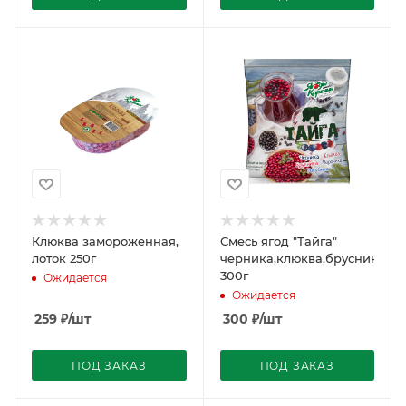
Клюква замороженная,
Смесь ягод "Тайга"
лоток 250г
черника,клюква,брусника,во
300г
Ожидается
Ожидается
259
₽
/шт
300
₽
/шт
ПОД ЗАКАЗ
ПОД ЗАКАЗ