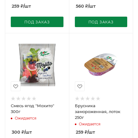
259
₽
/шт
560
₽
/шт
ПОД ЗАКАЗ
ПОД ЗАКАЗ
Смесь ягод "Мохито"
Брусника
300г
замороженная, лоток
250г
Ожидается
Ожидается
300
₽
/шт
259
₽
/шт