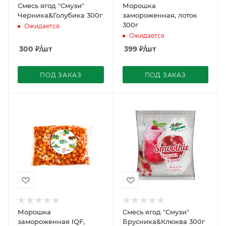
Смесь ягод "Смузи"
Морошка
Черника&Голубика 300г
замороженная, лоток
300г
Ожидается
Ожидается
300
₽
/шт
399
₽
/шт
ПОД ЗАКАЗ
ПОД ЗАКАЗ
Морошка
Смесь ягод "Смузи"
замороженная IQF,
Брусника&Клюква 300г