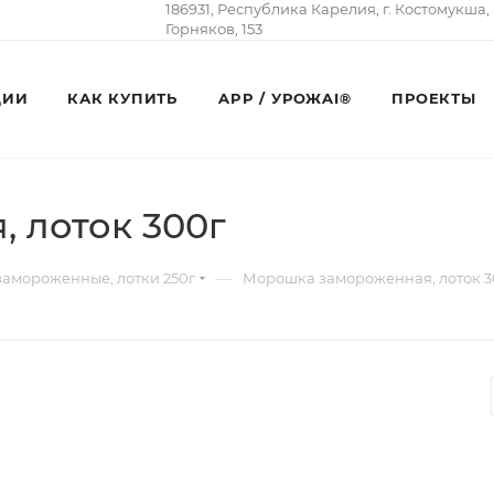
186931, Республика Карелия, г. Костомукша,
Горняков, 153
ЦИИ
КАК КУПИТЬ
APP / УРОЖAI®
ПРОЕКТЫ
 лоток 300г
—
замороженные, лотки 250г
Морошка замороженная, лоток 3