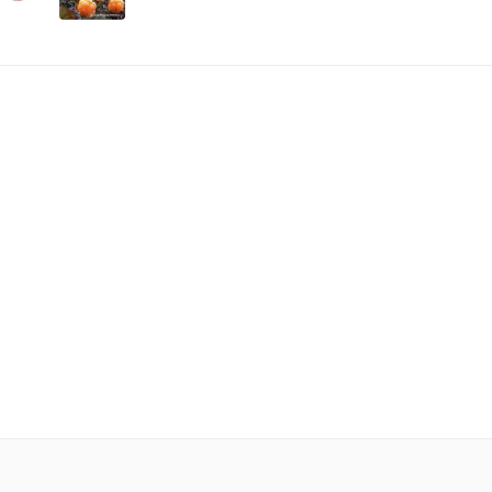
ды морошки
,
пестицидов, сок морошки.
сок, в котором и хранится.
ветствуют сорту «Premium».
осительной