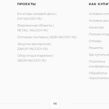
пускается.
ПРОЕКТЫ
КАК КУПИ
ИЯ,
Ем ягоды каждый день |
Условия оп
EM.YAGODY.RU
Условия дос
Фирменные объекты |
кий
Качество
RETAIL.YAGODY.RU
арелии».
Польза ягод
Оптовые поставки | B2B.YAGODY.RU
Отзывы
Закупки дикоросов |
Рецепты
ZAKUP.YAGODY.RU
Где купить 
Сбор ягод в Карелии |
SBOR.YAGODY.RU
Политика
конфиденци
Обработка
персональн
в магазинах "Ягоды Карелии" по адресам: