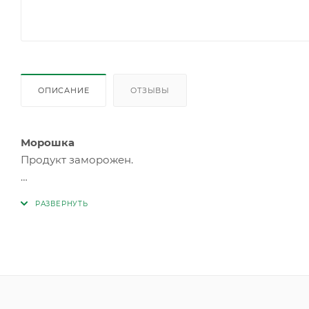
ОПИСАНИЕ
ОТЗЫВЫ
Морошка
Продукт заморожен.
Состав:
быстрозамороженные дикорастущие яго
выросшие без применения химических удобрений и 
Свежая спелая морошка сразу после сбора выделяет 
*Ягоды прошли двойную электронную очистку и соот
Хранить при температуре не выше минус 18ºС и отн
влажности не более 95%.