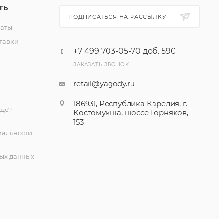
ТЬ
ПОДПИСАТЬСЯ НА РАССЫЛКУ
латы
тавки
+7 499 703-05-70 доб. 590
ЗАКАЗАТЬ ЗВОНОК
retail@yagody.ru
186931, Республика Карелия, г.
ещё?
Костомукша, шоссе Горняков,
153
альности
ых данных