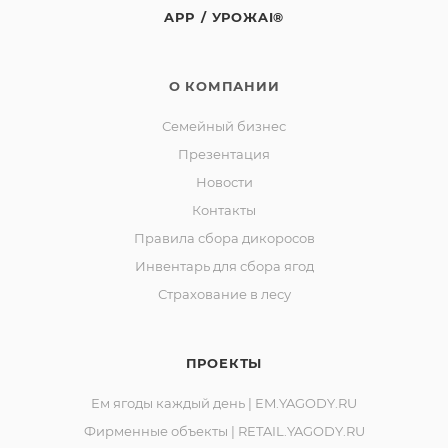
влажности не более 95%.
APP / УРОЖAI®
Размораживание и повторное замораживание не
допускается.
СРОК ГОДНОСТИ 24 МЕСЯЦА С ДАТЫ
О КОМПАНИИ
ИЗГОТОВЛЕНИЯ,
Семейный бизнес
УКАЗАННОЙ НА УПАКОВКЕ. ТУ 9165-039-00493534-10
Презентация
Изготовитель: Сельскохозяйственный
Новости
потребительский
Контакты
перерабатывающий сбытовой кооператив «Ягоды
Правила сбора дикоросов
Карелии».
Инвентарь для сбора ягод
Юридический адрес: 188523, Российская Федерация,
Страхование в лесу
Ленинградская обл., Ломоносовский р-он,
д. Лопухинка, ул. Советская, д. 1, корп. А, пом. 2.
Адрес производства: 186930, Российская Федерация,
ПРОЕКТЫ
Республика Карелия, город Костомукша,
шоссе Горняков, район базы «Торос».
Ем ягоды каждый день | EM.YAGODY.RU
Фирменные объекты | RETAIL.YAGODY.RU