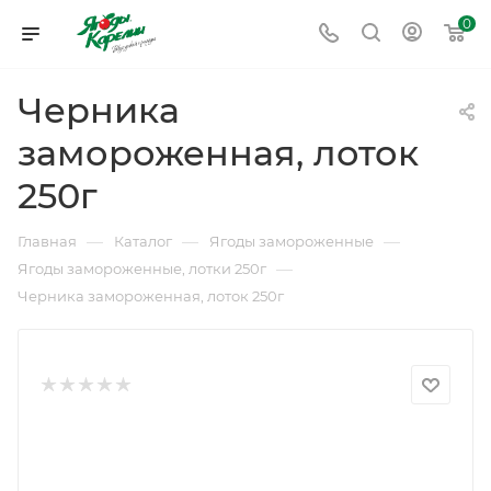
0
Черника
замороженная, лоток
250г
—
—
—
Главная
Каталог
Ягоды замороженные
—
Ягоды замороженные, лотки 250г
Черника замороженная, лоток 250г