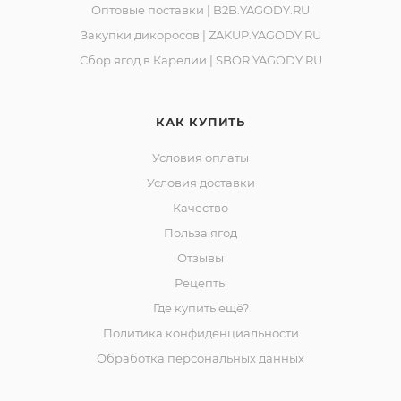
Замороженную продукцию вы можете
Оптовые поставки | B2B.YAGODY.RU
приобрести в магазинах "Ягоды Карелии" по
Закупки дикоросов | ZAKUP.YAGODY.RU
адресам:
Сбор ягод в Карелии | SBOR.YAGODY.RU
- г. Костомукша, шоссе Горняков, 153
- г. Петрозаводск, проспект Ленина, 5
- г. Алматы, Республика Казахстан, ул. Пушкина 75
КАК КУПИТЬ
Условия оплаты
Условия доставки
Качество
Польза ягод
Отзывы
Рецепты
Где купить ещё?
Политика конфиденциальности
Обработка персональных данных