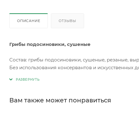
ОПИСАНИЕ
ОТЗЫВЫ
Грибы подосиновики, сушеные
Состав: грибы подосиновики, сушеные, резаные, в
Без использования консервантов и искусственных д
Пищевая ценность на 100г (средние значения): белки 3
Энергетическая ценность на 100г (калорийность): 102
Хранить от попадания прямых солнечных лучей, при 
не более 75%.
Вам также может понравиться
Срок годности 36 месяцев с даты изготовления.
Масса нетто: 70г.
СТО 00493534-039-2016