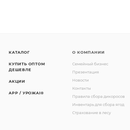
Изготовитель: Сельскохозяйственный потребительс
Юридический адрес: 188523, Российская Федерация, 
Советская, д. 1, корп. А, пом. 2.
Адрес производства: 186930, Российская Федерация
базы «Торос».
КАТАЛОГ
О КОМПАНИИ
КУПИТЬ ОПТОМ
Семейный бизнес
ДЕШЕВЛЕ
Презентация
Новости
АКЦИИ
Контакты
APP / УРОЖAI®
Правила сбора дикоросов
Инвентарь для сбора ягод
Страхование в лесу