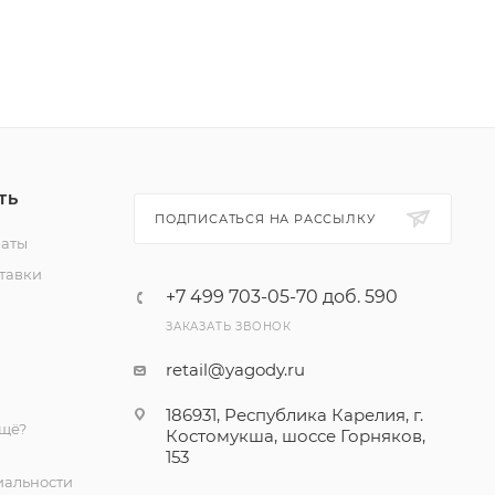
релии».
ул.
в, район
ТЬ
ПОДПИСАТЬСЯ НА РАССЫЛКУ
латы
тавки
+7 499 703-05-70 доб. 590
ЗАКАЗАТЬ ЗВОНОК
retail@yagody.ru
186931, Республика Карелия, г.
ещё?
Костомукша, шоссе Горняков,
153
альности