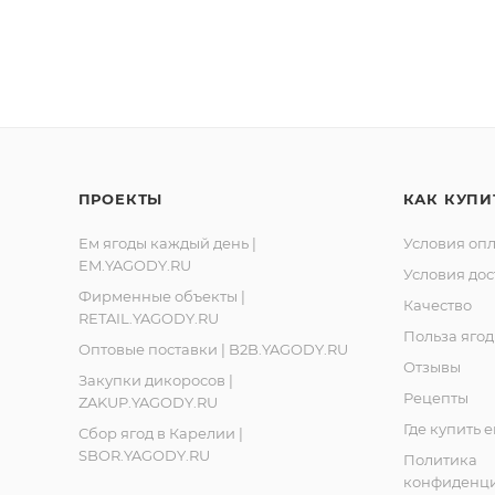
кий перерабатывающий сбытовой кооператив «Ягоды Ка
Ленинградская обл., Ломоносовский р-он, д. Лопухинка, 
, Республика Карелия, город Костомукша, шоссе Горняко
ПРОЕКТЫ
КАК КУПИ
Ем ягоды каждый день |
Условия оп
EM.YAGODY.RU
Условия дос
Фирменные объекты |
Качество
RETAIL.YAGODY.RU
Польза ягод
Оптовые поставки | B2B.YAGODY.RU
Отзывы
Закупки дикоросов |
Рецепты
ZAKUP.YAGODY.RU
Где купить 
Сбор ягод в Карелии |
SBOR.YAGODY.RU
Политика
конфиденци