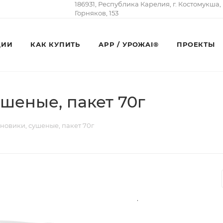
186931, Республика Карелия, г. Костомукша,
Горняков, 153
ЦИИ
КАК КУПИТЬ
APP / УРОЖAI®
ПРОЕКТЫ
шеные, пакет 70г
новики, сушеные, пакет 70г