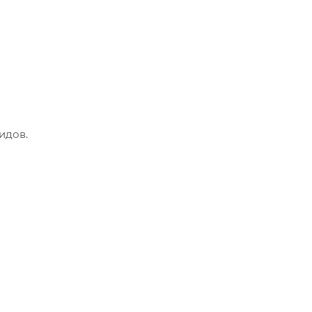
идов.
 воздуха