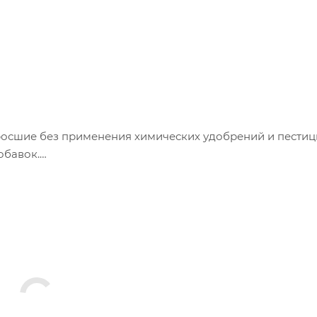
ыросшие без применения химических удобрений и пестиц
обавок.
5,4г, жиры 5,4г, углеводы 12,9г.
1 кДж / 242 ккал.
температуре от +2С до +25С и относительной влажности