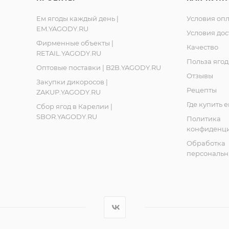
Ем ягоды каждый день |
Условия оп
EM.YAGODY.RU
Условия дос
Фирменные объекты |
Качество
RETAIL.YAGODY.RU
Польза ягод
Оптовые поставки | B2B.YAGODY.RU
Отзывы
Закупки дикоросов |
Рецепты
ZAKUP.YAGODY.RU
Где купить 
Сбор ягод в Карелии |
SBOR.YAGODY.RU
Политика
конфиденци
Обработка
персональн