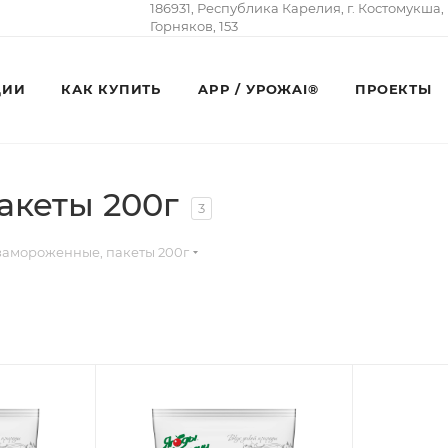
186931, Республика Карелия, г. Костомукша,
Горняков, 153
ЦИИ
КАК КУПИТЬ
APP / УРОЖAI®
ПРОЕКТЫ
акеты 200г
3
замороженные, пакеты 200г