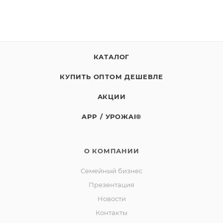
ВСКРЫТИЯ ХРАНИТЬ НЕ БОЛЕЕ 10 СУТОК при
температуре от +2С до +6С.
СРОК ГОДНОСТИ 9 МЕСЯЦЕВ с даты изготовления.
Масса нетто: 6,2кг
КАТАЛОГ
СТО 00493534-033-2014
КУПИТЬ ОПТОМ ДЕШЕВЛЕ
Изготовитель: СППСК «Ягоды Карелии».
Юридический адрес: 188523, Российская Федерация,
АКЦИИ
Ленинградская обл., Ломоносовский р-он, д.
APP / УРОЖAI®
Лопухинка, ул. Советская, д. 1, корп. А, пом. 2.
Адрес производства: 186930, Российская Федерация,
Республика Карелия, город Костомукша, шоссе
О КОМПАНИИ
Горняков, район базы «Торос».
Семейный бизнес
Презентация
Новости
Контакты