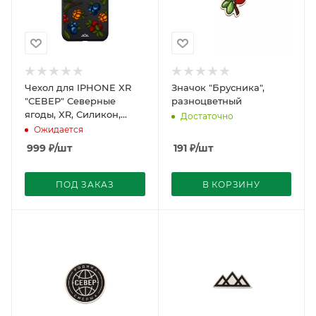
Чехол для IPHONE XR
Значок "Брусника",
"СЕВЕР" Северные
разноцветный
ягоды, XR, Силикон,
Достаточно
Северные ягоды,
Ожидается
черный
999
₽
/шт
191
₽
/шт
ПОД ЗАКАЗ
В КОРЗИНУ