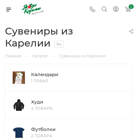
0
Сувениры из
Карелии
94
—
—
Главная
Каталог
Сувениры из Карелии
Календари
1 ТОВАР
Худи
4 ТОВАРА
Футболки
2 ТОВАРА