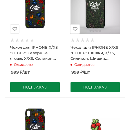
Чехол для IPHONE X/XS
Чехол для IPHONE X/XS
"СЕВЕР" Северные
"СЕВЕР" Шишки, X/XS,
ягоды, X/XS, Силикон,
Силикон, Шишки,
Северные ягоды,
зеленый/черный
Ожидается
Ожидается
черный
999
₽
/шт
999
₽
/шт
ПОД ЗАКАЗ
ПОД ЗАКАЗ