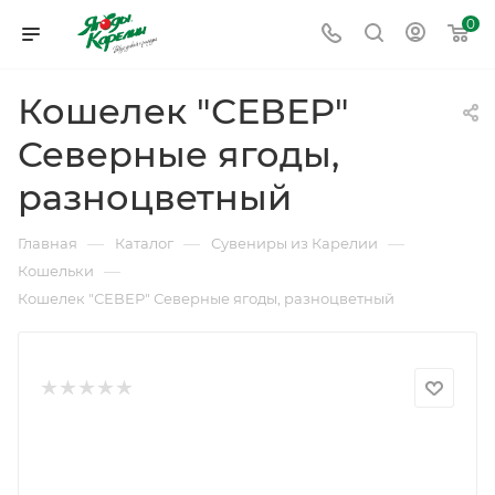
0
Кошелек "СЕВЕР"
Северные ягоды,
разноцветный
—
—
—
Главная
Каталог
Сувениры из Карелии
—
Кошельки
Кошелек "СЕВЕР" Северные ягоды, разноцветный