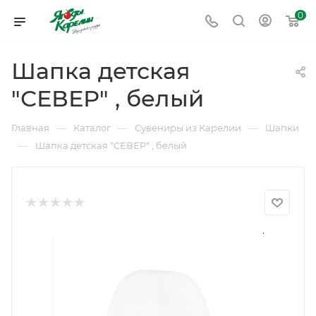
0
Шапка детская
"СЕВЕР" , белый
—
—
—
Главная
Каталог
Сувениры из Карелии
Шапки
—
Шапка детская "СЕВЕР" , белый