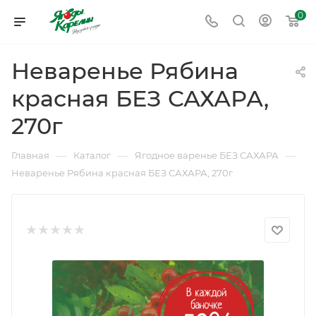
0
Неваренье Рябина
красная БЕЗ САХАРА,
270г
—
—
—
Главная
Каталог
Ягодное варенье БЕЗ САХАРА
Неваренье Рябина красная БЕЗ САХАРА, 270г