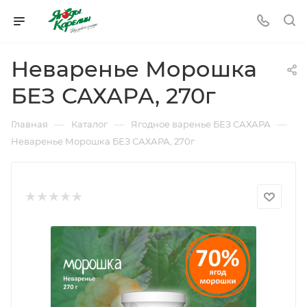
Неваренье Морошка
БЕЗ САХАРА, 270г
—
—
—
Главная
Каталог
Ягодное варенье БЕЗ САХАРА
Неваренье Морошка БЕЗ САХАРА, 270г