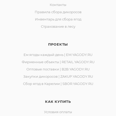
Адрес производства: 186930, Российская Федерация,
Контакты
Республика Карелия, город Костомукша, шоссе
Правила сбора дикоросов
Горняков, район базы «Торос».
Инвентарь для сбора ягод
Страхование в лесу
ПРОЕКТЫ
Ем ягоды каждый день | EM.YAGODY.RU
Фирменные объекты | RETAIL.YAGODY.RU
Оптовые поставки | B2B.YAGODY.RU
Закупки дикоросов | ZAKUP.YAGODY.RU
Сбор ягод в Карелии | SBOR.YAGODY.RU
КАК КУПИТЬ
Условия оплаты