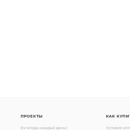
льной влажности воздуха не более 75%.
ПРОЕКТЫ
КАК КУПИ
Ем ягоды каждый день |
Условия оп