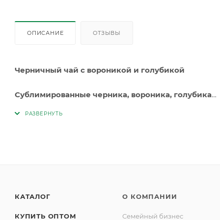
ОПИСАНИЕ
ОТЗЫВЫ
Черничный чай с вороникой и голубикой
Сублимированные черника, вороника, голубика
Хранить при температуре от +2С до + 25С и относите
Срок годсноти 36 месяцев с даты изготовления
КАТАЛОГ
О КОМПАНИИ
КУПИТЬ ОПТОМ
Семейный бизнес