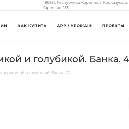
186931, Республика Карелия, г. Костомукша,
Горняков, 153
ЦИИ
КАК КУПИТЬ
APP / УРОЖAI®
ПРОЕКТЫ
кой и голубикой. Банка. 4
 вороникой и голубикой. Банка. 47г