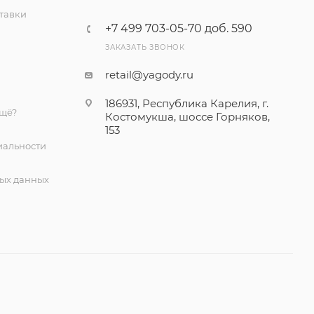
тавки
+7 499 703-05-70 доб. 590
ЗАКАЗАТЬ ЗВОНОК
retail@yagody.ru
186931, Республика Карелия, г.
ещё?
Костомукша, шоссе Горняков,
153
альности
ых данных