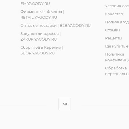
EM.YAGODY.RU
Условия дос
Фирменные объекты |
Качество
RETAIL.YAGODY.RU
Польза ягод
Оптовые поставки | B2B.YAGODY.RU
Отзывы
Закупки дикоросов |
Рецепты
ZAKUP.YAGODY.RU
Где купить 
Сбор ягод в Карелии |
SBOR.YAGODY.RU
Политика
конфиденци
Обработка
персональн