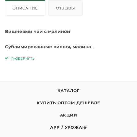
ОПИСАНИЕ
ОТЗЫВЫ
Вишневый чай с малиной
Сублимированные вишня, малина
Хранить при температуре от +2С до + 25С и
относительной влажности воздуха не более 75%.
Срок годсноти 36 месяцев с даты изготовления
КАТАЛОГ
КУПИТЬ ОПТОМ ДЕШЕВЛЕ
АКЦИИ
APP / УРОЖAI®