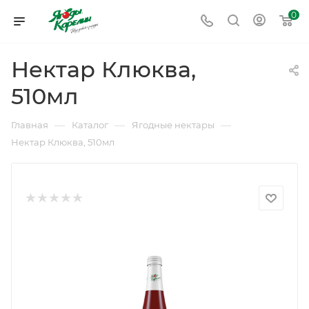
0
Нектар Клюква,
510мл
—
—
—
Главная
Каталог
Ягодные нектары
Нектар Клюква, 510мл