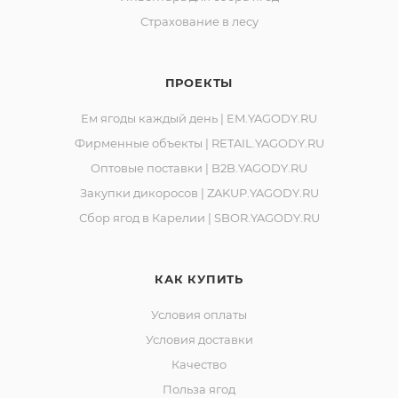
Республика Карелия, город Костомукша, шоссе
Страхование в лесу
Горняков, район базы «Торос».
ПРОЕКТЫ
Ем ягоды каждый день | EM.YAGODY.RU
Фирменные объекты | RETAIL.YAGODY.RU
Оптовые поставки | B2B.YAGODY.RU
Закупки дикоросов | ZAKUP.YAGODY.RU
Сбор ягод в Карелии | SBOR.YAGODY.RU
КАК КУПИТЬ
Условия оплаты
Условия доставки
Качество
Польза ягод