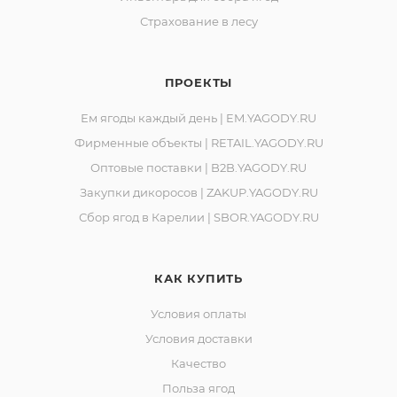
Адрес производства: 186930, Российская Федерация,
Страхование в лесу
Республика Карелия, город Костомукша, шоссе
Горняков, район базы «Торос».
ПРОЕКТЫ
Ем ягоды каждый день | EM.YAGODY.RU
Фирменные объекты | RETAIL.YAGODY.RU
Оптовые поставки | B2B.YAGODY.RU
Закупки дикоросов | ZAKUP.YAGODY.RU
Сбор ягод в Карелии | SBOR.YAGODY.RU
КАК КУПИТЬ
Условия оплаты
Условия доставки
Качество
Польза ягод