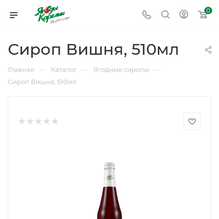
0
Сироп Вишня, 510мл
—
—
—
Главная
Каталог
Ягодные сиропы
Сироп Вишня, 510мл