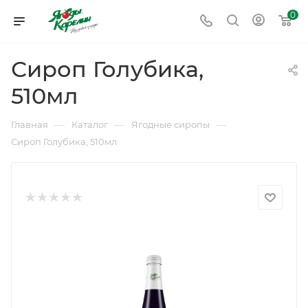
0
Сироп Голубика,
510мл
—
—
—
Главная
Каталог
Ягодные сиропы
Сироп Голубика, 510мл