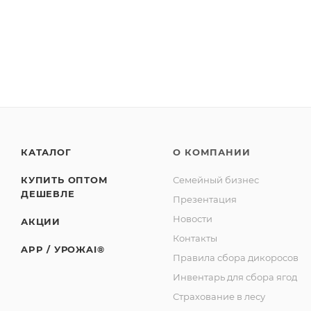
12 МЕСЯЦЕВ С ДАТЫ ИЗГОТОВЛЕНИЯ УКАЗАННОЙ В
510 мл
СТО 00493534-020-2013
Изготовитель: Сельскохозяйственный потребительс
Юридический адрес: 188523, Российская Федерация, 
Советская, д. 1, корп. А, пом. 2.
Адрес производства: 186930, Российская Федерация
базы «Торос».
КАТАЛОГ
О КОМПАНИИ
КУПИТЬ ОПТОМ
Семейный бизнес
ДЕШЕВЛЕ
Презентация
Новости
АКЦИИ
Контакты
APP / УРОЖAI®
Правила сбора дикоросов
Инвентарь для сбора ягод
Страхование в лесу