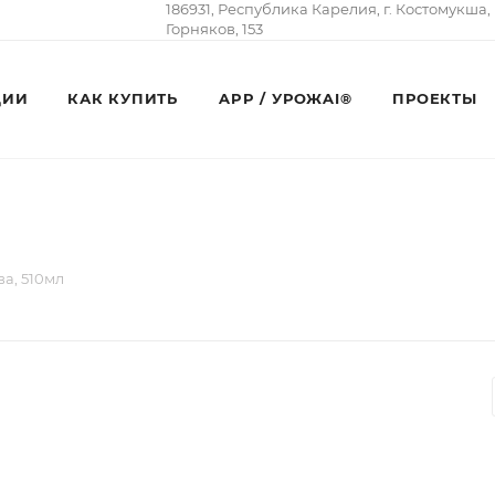
186931, Республика Карелия, г. Костомукша,
Горняков, 153
ЦИИ
КАК КУПИТЬ
APP / УРОЖAI®
ПРОЕКТЫ
а, 510мл