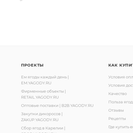
НИЗУ ЭТИКЕТКИ.
кий перерабатывающий сбытовой кооператив «Ягоды Ка
Ленинградская обл., Ломоносовский р-он, д. Лопухинка, 
, Республика Карелия, город Костомукша, шоссе Горняко
ПРОЕКТЫ
КАК КУПИ
Ем ягоды каждый день |
Условия оп
EM.YAGODY.RU
Условия дос
Фирменные объекты |
Качество
RETAIL.YAGODY.RU
Польза ягод
Оптовые поставки | B2B.YAGODY.RU
Отзывы
Закупки дикоросов |
Рецепты
ZAKUP.YAGODY.RU
Где купить 
Сбор ягод в Карелии |