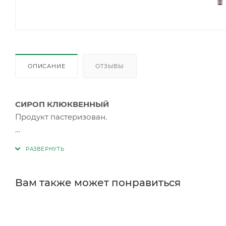
ОПИСАНИЕ
ОТЗЫВЫ
СИРОП КЛЮКВЕННЫЙ
Продукт пастеризован.
Состав:
сок клюквенный прямого отжима 50%
, са
добавок. Пищевая ценность на 100г (средние значения
100г (калорийность): 850 кДж / 200 ккал.
Вам также может понравиться
Хранить от попадания прямых солнечных лучей, при 
не более 75%. При хранении допускается естественн
взбалтывать. ПОСЛЕ ВСКРЫТИЯ ХРАНИТЬ НЕ БОЛЕЕ