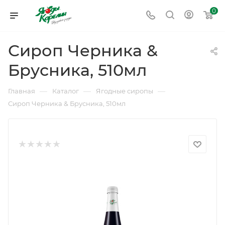
0
Сироп Черника &
Брусника, 510мл
—
—
—
Главная
Каталог
Ягодные сиропы
Сироп Черника & Брусника, 510мл