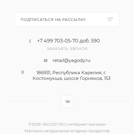
Республика Карелия, город Костомукша, шоссе
Горняков, район базы «Торос».
ПОДПИСАТЬСЯ НА РАССЫЛКУ
+7 499 703-05-70 доб. 590
ЗАКАЗАТЬ ЗВОНОК
retail@yagody.ru
186931, Республика Карелия, г.
Костомукша, шоссе Горняков, 153
©2026 YAGODY.RU | интернет-магазин
Магазин натуральных ягодных продуктов