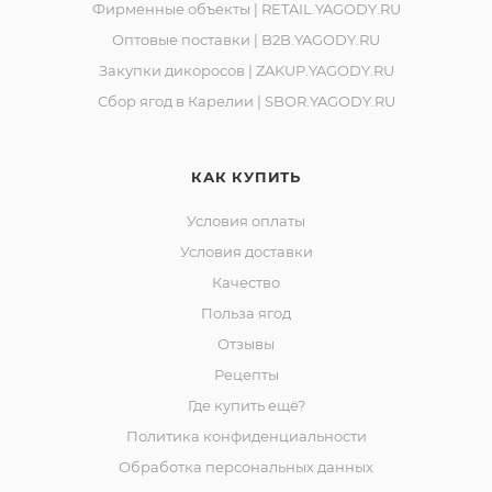
влажности воздуха не более 75%.
Фирменные объекты | RETAIL.YAGODY.RU
Штриховой код: 4610085490786
Оптовые поставки | B2B.YAGODY.RU
Закупки дикоросов | ZAKUP.YAGODY.RU
Свидетельство о государственной регистрации №,
Сбор ягод в Карелии | SBOR.YAGODY.RU
дата
№ RU.77.99.11.003.R.000797.03.22 от 16.03.2022
ТУ 10.89.19−002−65532222-2020
КАК КУПИТЬ
Изготовитель: Сельскохозяйственный
Условия оплаты
потребительский перерабатывающий сбытовой
Условия доставки
кооператив (СППСК) «Ягоды Карелии», 188523, РФ
Качество
,Ленинградская обл., Ломоносовский р-он, д.
Польза ягод
Лопухинка, ул. Советская, д. 1, корп. А, пом2.
Отзывы
Местонахождение, телефон организации,
Рецепты
уполномоченной принимать претензии от
Где купить ещё?
потребителей: Сельскохозяйственный
Политика конфиденциальности
потребительский перерабатывающий сбытовой
Обработка персональных данных
кооператив (СППСК) «Ягоды Карелии», 186930, РФ,