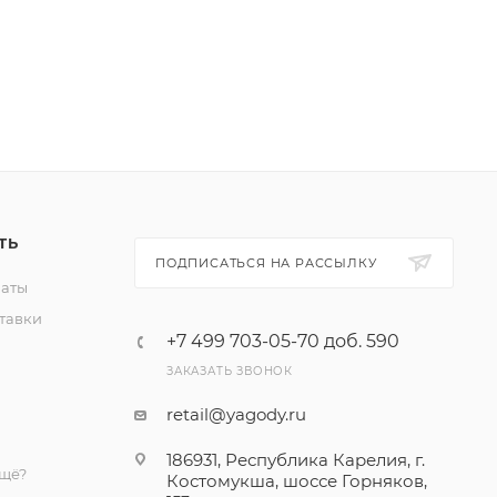
ул.
в, район
ТЬ
ПОДПИСАТЬСЯ НА РАССЫЛКУ
латы
тавки
+7 499 703-05-70 доб. 590
ЗАКАЗАТЬ ЗВОНОК
retail@yagody.ru
186931, Республика Карелия, г.
ещё?
Костомукша, шоссе Горняков,