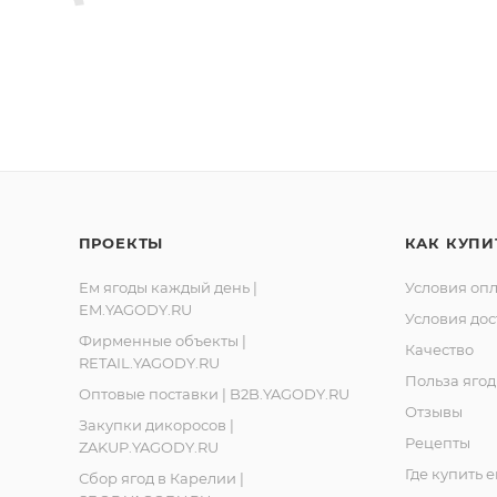
Ленинградская обл., Ломоносовский р-он, д. Лопухинка, 
, Республика Карелия, город Костомукша, шоссе Горняко
ПРОЕКТЫ
КАК КУПИ
Ем ягоды каждый день |
Условия оп
EM.YAGODY.RU
Условия дос
Фирменные объекты |
Качество
RETAIL.YAGODY.RU
Польза ягод
Оптовые поставки | B2B.YAGODY.RU
Отзывы
Закупки дикоросов |
Рецепты
ZAKUP.YAGODY.RU
Где купить 
Сбор ягод в Карелии |