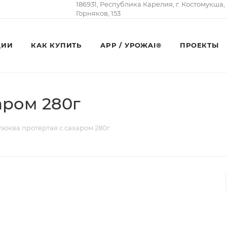
186931, Республика Карелия, г. Костомукша,
Горняков, 153
ЦИИ
КАК КУПИТЬ
APP / УРОЖAI®
ПРОЕКТЫ
аром 280г
люква протертая с сахаром 280г