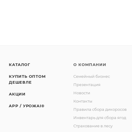
Масса нетто: 280г
СТО 00493534-033-2014
Изготовитель: СППСК «Ягоды Карелии».
Юридический адрес: 188523, Российская Федерация, 
Советская, д. 1, корп. А, пом. 2.
Адрес производства: 186930, Российская Федерация
базы «Торос».
КАТАЛОГ
О КОМПАНИИ
КУПИТЬ ОПТОМ
Семейный бизнес
ДЕШЕВЛЕ
Презентация
Новости
АКЦИИ
Контакты
APP / УРОЖAI®
Правила сбора дикоросов
Инвентарь для сбора ягод
Страхование в лесу