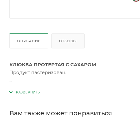
ОПИСАНИЕ
ОТЗЫВЫ
КЛЮКВА ПРОТЕРТАЯ С САХАРОМ
Продукт пастеризован.
Состав:
клюква 60%, сахар
. Без использования конс
(средние значения): белки 0г, жиры 0г, углеводы 45г.
ккал.
Вам также может понравиться
Хранить от попадания прямых солнечных лучей, при
не более 75%. ПОСЛЕ ВСКРЫТИЯ ХРАНИТЬ НЕ БОЛЕЕ 
МЕСЯЦЕВ с даты изготовления указанной внизу этик