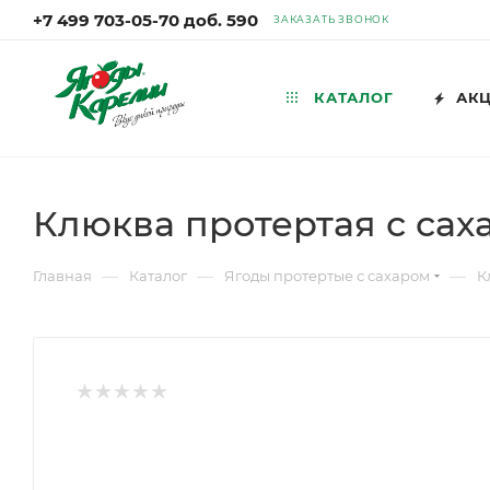
+7 499 703-05-70 доб. 590
ЗАКАЗАТЬ ЗВОНОК
КАТАЛОГ
АК
Клюква протертая с сах
—
—
—
Главная
Каталог
Ягоды протертые с сахаром
К