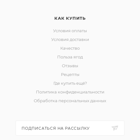
- г. Костомукша, шоссе Горняков, 153
- г. Петрозаводск, проспект Ленина, 5
- г. Алматы, Республика Казахстан, ул. Пушкина 75
КАК КУПИТЬ
Условия оплаты
Условия доставки
Качество
Польза ягод
Отзывы
Рецепты
Где купить ещё?
Политика конфиденциальности
Обработка персональных данных
ПОДПИСАТЬСЯ НА РАССЫЛКУ