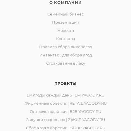
УКАЗАННОЙ НА УПАКОВКЕ.
О КОМПАНИИ
Масса нетто: 200г.
Семейный бизнес
ТУ 9165-039-00493534-10.
Презентация
Изготовитель: Сельскохозяйственный
Новости
потребительский перерабатывающий сбытовой
Контакты
кооператив «Ягоды Карелии».
Правила сбора дикоросов
Юридический адрес: 188523, Российская Федерация,
Инвентарь для сбора ягод
Ленинградская обл., Ломоносовский р-он, д.
Страхование в лесу
Лопухинка, ул. Советская, д. 1, корп. А, пом. 2.
Адрес производства: 186930, Российская Федерация,
Республика Карелия, город Костомукша, шоссе
ПРОЕКТЫ
Горняков, район базы «Торос».
Ем ягоды каждый день | EM.YAGODY.RU
Фирменные объекты | RETAIL.YAGODY.RU
Замороженную продукцию вы можете
Оптовые поставки | B2B.YAGODY.RU
приобрести в магазинах "Ягоды Карелии" по
Закупки дикоросов | ZAKUP.YAGODY.RU
адресам:
Сбор ягод в Карелии | SBOR.YAGODY.RU