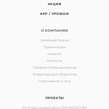
применением и готовкой лесные грибы
АКЦИИ
рекомендуется промыть водой.
APP / УРОЖAI®
Хранить при температуре не выше минус 18С и
относительной влажности воздуха не более 95%.
О КОМПАНИИ
Продукт повторно не замораживать. СРОК
Семейный бизнес
ГОДНОСТИ 24 МЕСЯЦА С ДАТЫ ИЗГОТОВЛЕНИЯ
УКАЗАННОЙ НА УПАКОВКЕ.
Презентация
ТУ 9165-013-00493534-06.
Новости
Контакты
Изготовитель: Сельскохозяйственный
Правила сбора дикоросов
потребительский перерабатывающий сбытовой
Инвентарь для сбора ягод
кооператив «Ягоды Карелии».
Страхование в лесу
Юридический адрес: 188523, Российская Федерация,
Ленинградская обл., Ломоносовский р-он, д.
Лопухинка, ул. Советская, д. 1, корп. А, пом. 2.
ПРОЕКТЫ
Адрес производства: 186930, Российская Федерация,
Республика Карелия, город Костомукша, шоссе
Ем ягоды каждый день | EM.YAGODY.RU