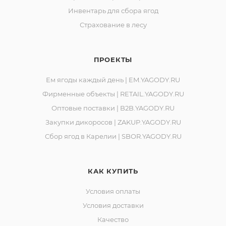
Юридический адрес: 188523, Российская Федерация,
Инвентарь для сбора ягод
Ленинградская обл., Ломоносовский р-он, д.
Страхование в лесу
Лопухинка, ул. Советская, д. 1, корп. А, пом. 2.
Адрес производства: 186930, Российская Федерация,
Республика Карелия, город Костомукша, шоссе
ПРОЕКТЫ
Горняков, район базы «Торос».
Ем ягоды каждый день | EM.YAGODY.RU
Фирменные объекты | RETAIL.YAGODY.RU
Оптовые поставки | B2B.YAGODY.RU
Закупки дикоросов | ZAKUP.YAGODY.RU
Сбор ягод в Карелии | SBOR.YAGODY.RU
КАК КУПИТЬ
Условия оплаты
Условия доставки
Качество