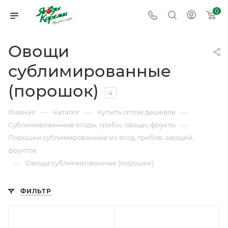
0
Овощи
сублимированные
(порошок)
4
—
—
—
Главная
Каталог
Купить оптом дешевле
—
Сублимированные ягоды, грибы, овощи, фрукты
Порошки сублимированные из ягод, грибов, овощей,
фруктов
—
Овощи сублимированные (порошок)
ФИЛЬТР