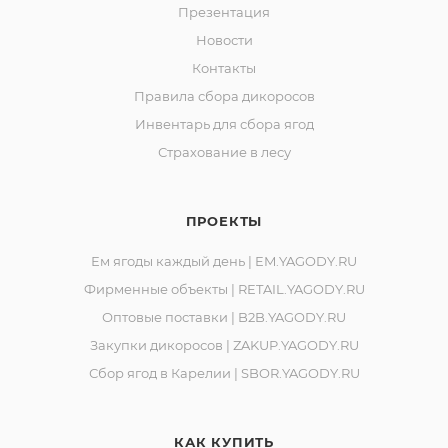
Ленинградская обл., Ломоносовский р-он, д.
Презентация
Лопухинка, ул. Советская, д. 1, корп. А, пом. 2.
Новости
Адрес производства: 186930, Российская Федерация,
Контакты
Республика Карелия, город Костомукша, шоссе
Правила сбора дикоросов
Горняков, район базы «Торос».
Инвентарь для сбора ягод
Страхование в лесу
ПРОЕКТЫ
Ем ягоды каждый день | EM.YAGODY.RU
Фирменные объекты | RETAIL.YAGODY.RU
Оптовые поставки | B2B.YAGODY.RU
Закупки дикоросов | ZAKUP.YAGODY.RU
Сбор ягод в Карелии | SBOR.YAGODY.RU
КАК КУПИТЬ