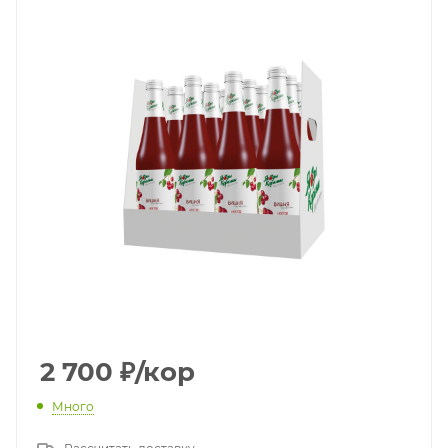
2 700
₽
/кор
Много