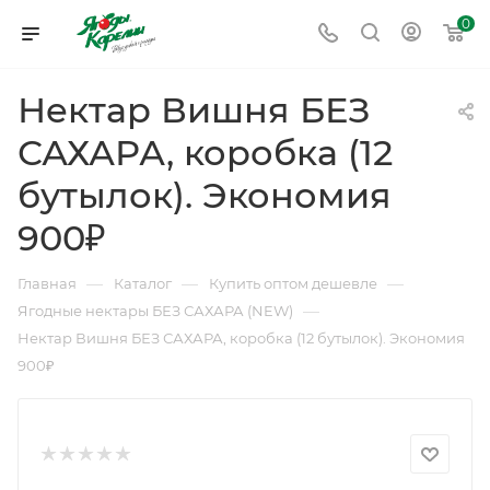
0
Нектар Вишня БЕЗ
САХАРА, коробка (12
бутылок). Экономия
900₽
—
—
—
Главная
Каталог
Купить оптом дешевле
—
Ягодные нектары БЕЗ САХАРА (NEW)
Нектар Вишня БЕЗ САХАРА, коробка (12 бутылок). Экономия
900₽