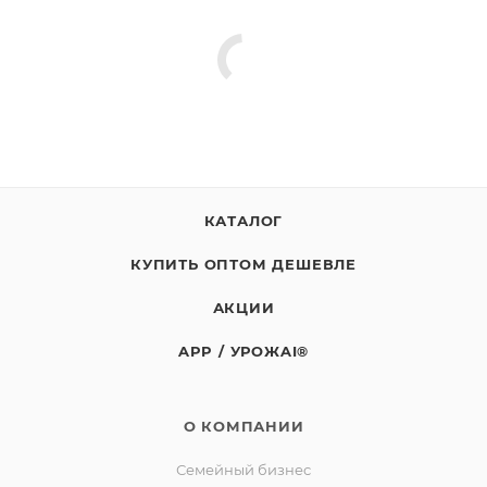
(калорийность): 136 кДж/ 32 ккал.
Хранить от попадания прямых солнечных лучей, при
температуре от +2C до +25С и относительной
влажности воздуха не более 75%. При хранении
допускается естественный осадок в виде частиц
мякоти. Перед употреблением взбалтывать. ПОСЛЕ
ВСКРЫТИЯ ХРАНИТЬ НЕ БОЛЕЕ СУТОК ПРИ
КАТАЛОГ
ТЕМПЕРАТУРЕ ОТ +2С ДО +6С. СРОК ГОДНОСТИ 24
МЕСЯЦА С ДАТЫ ИЗГОТОВЛЕНИЯ УКАЗАННОЙ
КУПИТЬ ОПТОМ ДЕШЕВЛЕ
ВНИЗУ ЭТИКЕТКИ.
510 мл
АКЦИИ
СТО 65532222–007–2021
APP / УРОЖAI®
Изготовитель: Сельскохозяйственный
потребительский перерабатывающий сбытовой
О КОМПАНИИ
кооператив «Ягоды Карелии».
Юридический адрес: 188523, Российская Федерация,
Семейный бизнес