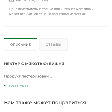
Рассчитать доставку
Цена действительна только для интернет-магазина и
может отличаться от цен в розничных магазинах
ОПИСАНИЕ
ОТЗЫВЫ
НЕКТАР С МЯКОТЬЮ: ВИШНЯ
Продукт пастеризован.
Состав:
сок вишневый прямого отжима 40%,
сироп агавы, вода
. Без использования
консервантов и искусственных добавок. Пищевая
ценность на 100г (средние значения): белки 0г, жиры
Вам также может понравиться
0г, углеводы 8г. Энергетическая ценность на 100г