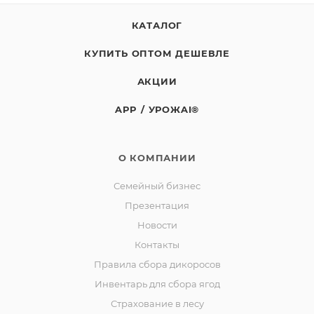
СТО 65532222-003-2019
КАТАЛОГ
Изготовитель: СППСК «Ягоды Карелии». Юр.адрес:
КУПИТЬ ОПТОМ ДЕШЕВЛЕ
188523, РФ, Ленинградская обл., Ломоносовский р-
он, д. Лопухинка, ул. Советская, д. 1, корп. А, пом. 2.
АКЦИИ
Адрес производства: 186930, РФ, Республика
APP / УРОЖAI®
Карелия, город Костомукша, шоссе Горняков, район
базы «Торос».
О КОМПАНИИ
Семейный бизнес
Презентация
Новости
Контакты
Правила сбора дикоросов
Инвентарь для сбора ягод
Страхование в лесу