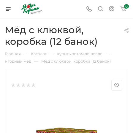
0
Мёд с клюквой,
коробка (12 банок)
—
—
—
Главная
Каталог
Купить оптом дешевле
—
Ягодный мёд
Мёд с клюквой, коробка (12 банок)