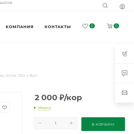
 шоссе
0
0
КОМПАНИЯ
КОНТАКТЫ
, лоток 150г х 8шт
2 000
₽
/кор
Много
В КОРЗИНУ