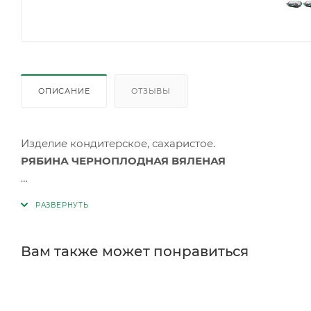
ОПИСАНИЕ
ОТЗЫВЫ
Изделие кондитерское, сахаристое.
РЯБИНА ЧЕРНОПЛОДНАЯ ВЯЛЕНАЯ
Состав:
рябина черноплодная, сироп
. Без использ
на 100г (средние значения): белки 2г, жиры 0г, углев
/ 344 ккал.
Вам также может понравиться
Хранить от попадания прямых солнечных лучей, при 
более 75%. Срок годности – 24 месяца с даты изгото
Масса нетто: 150г х 8шт