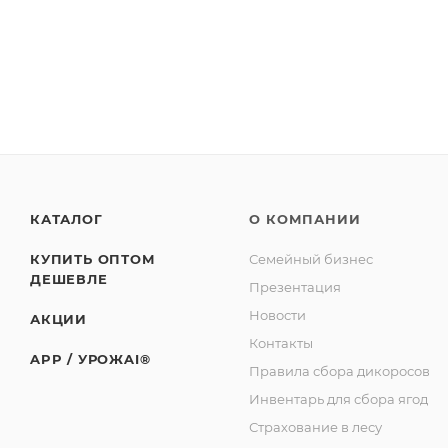
Изготовитель: Сельскохозяйственный потребитель
Юридический адрес: 188523, Российская Федерация, 
Советская, д.1, корп. А, пом.2.
Адрес производства: 186930, Российская Федерация
базы «Торос».
КАТАЛОГ
О КОМПАНИИ
КУПИТЬ ОПТОМ
Семейный бизнес
ДЕШЕВЛЕ
Презентация
Новости
АКЦИИ
Контакты
APP / УРОЖAI®
Правила сбора дикоросов
Инвентарь для сбора ягод
Страхование в лесу