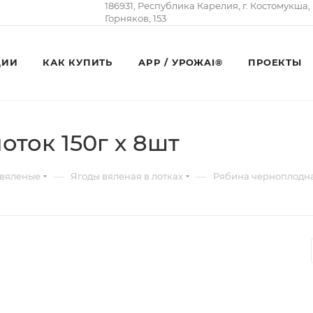
186931, Республика Карелия, г. Костомукша,
Горняков, 153
ЦИИ
КАК КУПИТЬ
APP / УРОЖAI®
ПРОЕКТЫ
оток 150г х 8шт
—
—
 вяленые
Ягоды вяленая в лотках
Рябина черноплодная