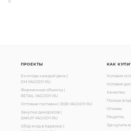
ский перерабатывающий сбытовой кооператив «Ягоды Ка
Ленинградская обл., Ломоносовский р-он, д. Лопухинка, 
, Республика Карелия, город Костомукша, шоссе Горняко
ПРОЕКТЫ
КАК КУПИ
Ем ягоды каждый день |
Условия оп
EM.YAGODY.RU
Условия дос
Фирменные объекты |
Качество
RETAIL.YAGODY.RU
Польза ягод
Оптовые поставки | B2B.YAGODY.RU
Отзывы
Закупки дикоросов |
Рецепты
ZAKUP.YAGODY.RU
Где купить 
Сбор ягод в Карелии |