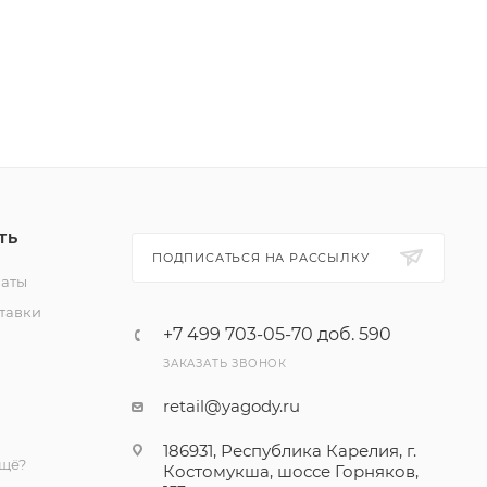
релии»
ул.
в, район
ТЬ
ПОДПИСАТЬСЯ НА РАССЫЛКУ
латы
тавки
+7 499 703-05-70 доб. 590
ЗАКАЗАТЬ ЗВОНОК
retail@yagody.ru
186931, Республика Карелия, г.
ещё?
Костомукша, шоссе Горняков,