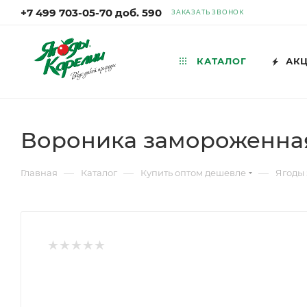
+7 499 703-05-70 доб. 590
ЗАКАЗАТЬ ЗВОНОК
КАТАЛОГ
АК
Вороника замороженная
—
—
—
Главная
Каталог
Купить оптом дешевле
Ягоды