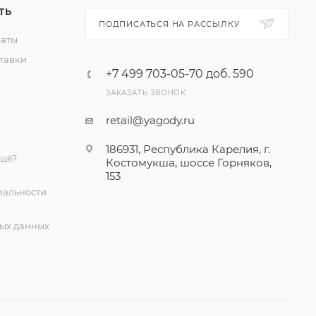
релии».
ТЬ
ул.
ПОДПИСАТЬСЯ НА РАССЫЛКУ
латы
в, район
тавки
+7 499 703-05-70 доб. 590
ЗАКАЗАТЬ ЗВОНОК
retail@yagody.ru
186931, Республика Карелия, г.
ещё?
Костомукша, шоссе Горняков,
153
альности
ых данных