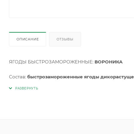
ОПИСАНИЕ
ОТЗЫВЫ
ЯГОДЫ БЫСТРОЗАМОРОЖЕННЫЕ:
ВОРОНИКА
Состав:
быстрозамороженные ягоды дикорастуще
пестицидов. Без использования консервантов и иск
Хранить при температуре не выше минус 18С и относ
замораживать. СРОК ГОДНОСТИ 24 МЕСЯЦА С ДА
Масса нетто: 10кг
ТУ 9165-039-00493534-10.