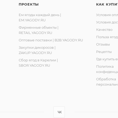
кий перерабатывающий сбытовой кооператив «Ягоды Ка
ПРОЕКТЫ
КАК КУПИ
Ленинградская обл., Ломоносовский р-он, д. Лопухинка, 
Ем ягоды каждый день |
Условия оп
EM.YAGODY.RU
, Республика Карелия, город Костомукша, шоссе Горняко
Условия дос
Фирменные объекты |
Качество
RETAIL.YAGODY.RU
Польза ягод
Оптовые поставки | B2B.YAGODY.RU
Отзывы
Закупки дикоросов |
Рецепты
ZAKUP.YAGODY.RU
Где купить 
Сбор ягод в Карелии |
SBOR.YAGODY.RU
Политика
конфиденци
Обработка
персональн