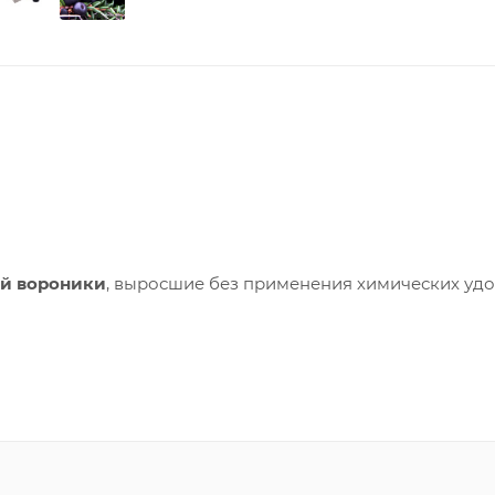
й вороники
, выросшие без применения химических уд
усственных добавок.
ительной влажности воздуха не более 95%. Продукт пов
ТЫ ИЗГОТОВЛЕНИЯ УКАЗАННОЙ НА УПАКОВКЕ.