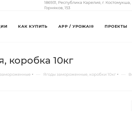
186931, Республика Карелия, г. Костомукша,
Горняков, 153
ЦИИ
КАК КУПИТЬ
APP / УРОЖAI®
ПРОЕКТЫ
, коробка 10кг
—
—
 замороженные
Ягоды замороженные, коробки 10кг
В