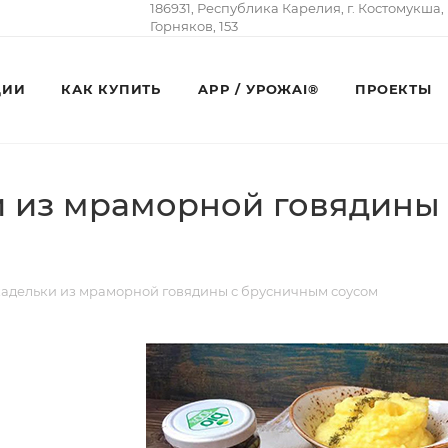
186931, Республика Карелия, г. Костомукша,
Горняков, 153
ЦИИ
КАК КУПИТЬ
APP / УРОЖAI®
ПРОЕКТЫ
 из мраморной говядины
дельки из мраморной говядины с брусничным соусом