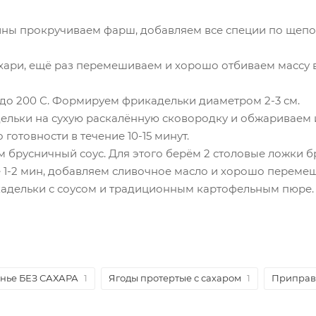
ны прокручиваем фарш, добавляем все специи по щепот
хари, ещё раз перемешиваем и хорошо отбиваем массу в
до 200 С. Формируем фрикадельки диаметром 2-3 см.
ьки на сухую раскалённую сковородку и обжариваем их 
 готовности в течение 10-15 минут.
 брусничный соус. Для этого берём 2 столовые ложки б
е 1-2 мин, добавляем сливочное масло и хорошо перем
адельки с соусом и традиционным картофельным пюре.
енье БЕЗ САХАРА
1
Ягоды протертые с сахаром
1
Приправы