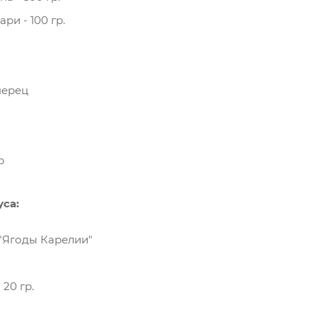
и - 100 гр.
перец
р
са:
"Ягоды Карелии"
20 гр.