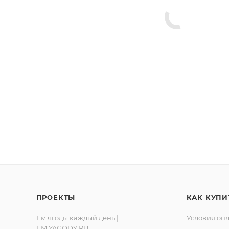
ПРОЕКТЫ
КАК КУПИ
Ем ягоды каждый день |
Условия оп
EM.YAGODY.RU