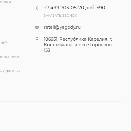
тавки
+7 499 703-05-70 доб. 590
ЗАКАЗАТЬ ЗВОНОК
retail@yagody.ru
186931, Республика Карелия, г.
ещё?
Костомукша, шоссе Горняков,
153
альности
ых данных