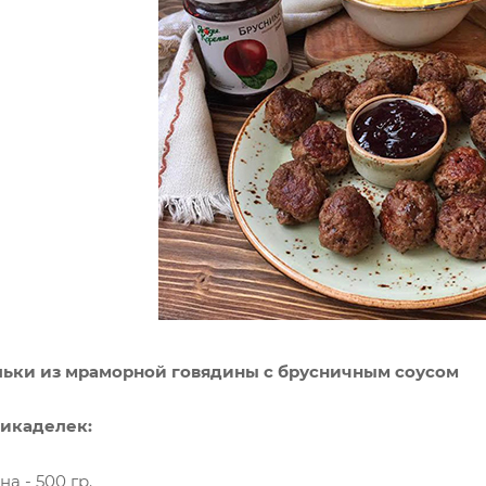
ки из мраморной говядины с брусничным соусом
икаделек:
а - 500 гр.