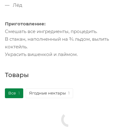
Лёд
Приготовление:
Смешать все ингредиенты, процедить.
В стакан, наполненный на ¾ льдом, вылить
коктейль.
Украсить вишенкой и лаймом.
Товары
Все
1
Ягодные нектары
1