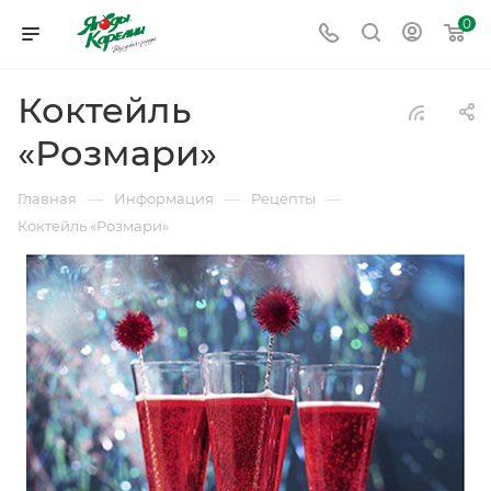
0
Коктейль
«Розмари»
—
—
—
Главная
Информация
Рецепты
Коктейль «Розмари»