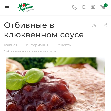
0
Отбивные в
клюквенном соусе
—
—
—
Главная
Информация
Рецепты
Отбивные в клюквенном соусе