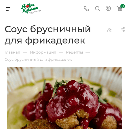
0
Соус брусничный
для фрикаделек
—
—
—
Главная
Информация
Рецепты
Соус брусничный для фрикаделек