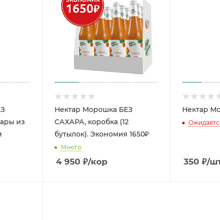
ЕЗ
Нектар Морошка БЕЗ
Нектар Мо
тары из
САХАРА, коробка (12
Ожидаетс
и
бутылок). Экономия 1650₽
Много
4 950
₽
/кор
350
₽
/ш