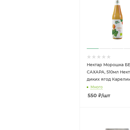
Нектар Морошка Б
САХАРА, 510мл Нек
диких ягод Карели
Много
550
₽
/шт