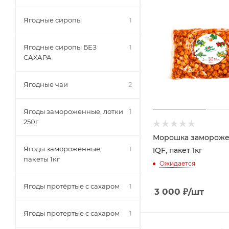
Ягодные сиропы
1
Ягодные сиропы БЕЗ
1
САХАРА
Ягодные чаи
2
Ягоды замороженные, лотки
1
250г
Морошка заморож
Ягоды замороженные,
1
IQF, пакет 1кг
пакеты 1кг
Ожидается
Ягоды протёртые с сахаром
1
3 000
₽
/шт
Ягоды протертые с сахаром
1