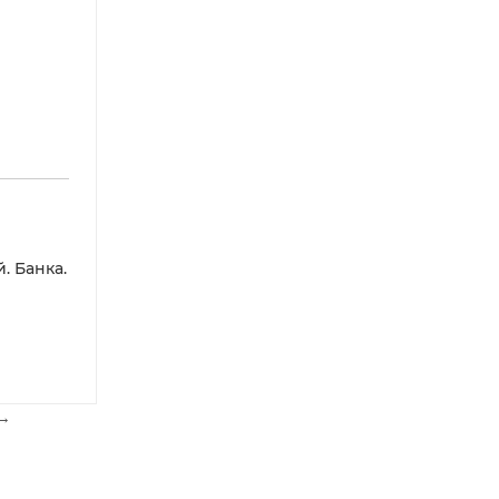
. Банка.
→