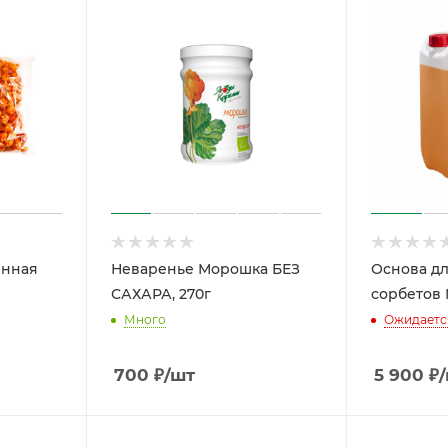
енная
Неваренье Морошка БЕЗ
Основа дл
САХАРА, 270г
сорбетов 
Много
Ожидаетс
700
₽
/шт
5 900
₽