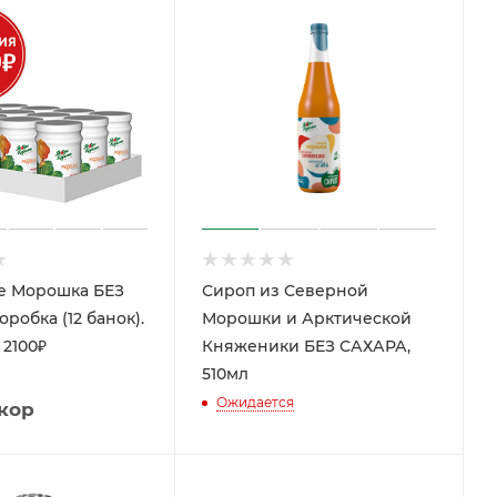
е Морошка БЕЗ
Сироп из Северной
робка (12 банок).
Морошки и Арктической
2100₽
Княженики БЕЗ САХАРА,
510мл
Ожидается
/кор