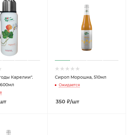
годы Карелии".
Сироп Морошка, 510мл
 600мл
Ожидается
я
шт
350
₽
/шт