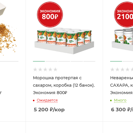
Морошка протертая с
Неварень
сахаром, коробка (12 банок).
САХАРА, ко
г
Экономия 800₽
Экономия 
Ожидается
Много
5 200
₽
/кор
6 300
₽