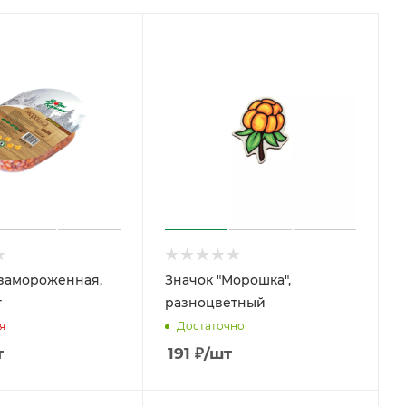
замороженная,
Значок "Морошка",
г
разноцветный
я
Достаточно
т
191
₽
/шт