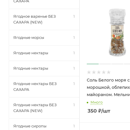
САХАРА
Ягодное варенье БЕЗ
1
САХАРА (NEW)
Ягодные морсы
1
Ягодные нектары
1
Ягодные нектары
1
Соль Белого моря с
Ягодные нектары БЕЗ
1
морошкой, облепих
САХАРА
майораном. Мельни
Много
Ягодные нектары БЕЗ
1
350
₽
/шт
САХАРА (NEW)
Ягодные сиропы
1