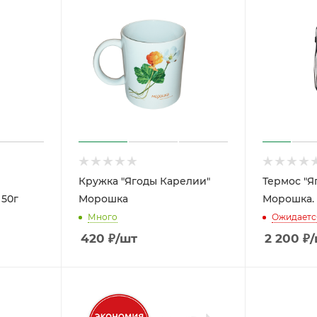
Кружка "Ягоды Карелии"
Термос "Я
 50г
Морошка
Морошка.
Много
Ожидаетс
420
₽
/шт
2 200
₽
/