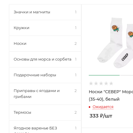
Значки и магниты
1
Кружки
1
Носки
2
Основы для морса и сорбета
1
Подарочные наборы
1
Приправы с ягодами и
2
Носки "СЕВЕР" Мор
грибами
(35-40), белый
Ожидается
Термосы
2
333
₽
/шт
Ягодное варенье БЕЗ
1