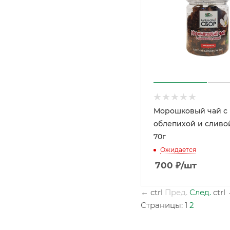
Морошковый чай с
облепихой и сливой
70г
Ожидается
700
₽
/шт
←
ctrl
Пред.
След.
ctrl
Страницы:
1
2