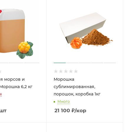
я морсов и
Морошка
Морошка 6,2 кг
сублимированная,
порошок, коробка 1кг
я
Много
/шт
21 100
₽
/кор