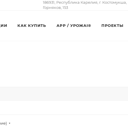
186931, Республика Карелия, г. Костомукша,
Горняков, 153
ЦИИ
КАК КУПИТЬ
APP / УРОЖAI®
ПРОЕКТЫ
ние)