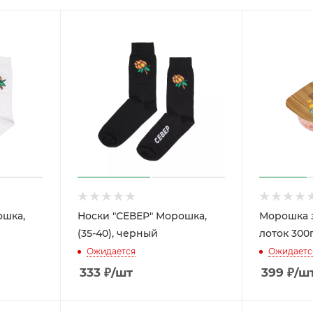
ошка,
Носки "СЕВЕР" Морошка,
Морошка 
(35-40), черный
лоток 300
Ожидается
Ожидаетс
333
₽
/шт
399
₽
/ш