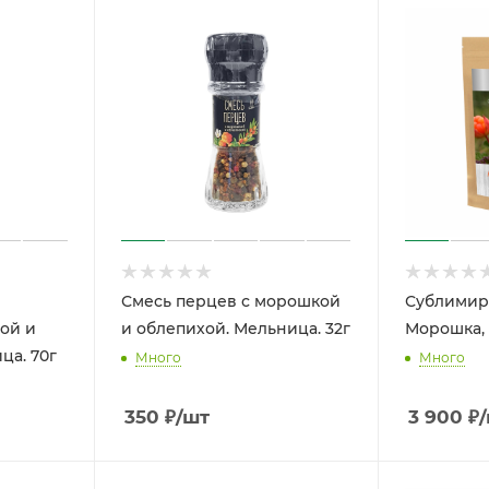
Смесь перцев с морошкой
Сублимир
ой и
и облепихой. Мельница. 32г
Морошка, 
ца. 70г
Много
Много
350
₽
/шт
3 900
₽