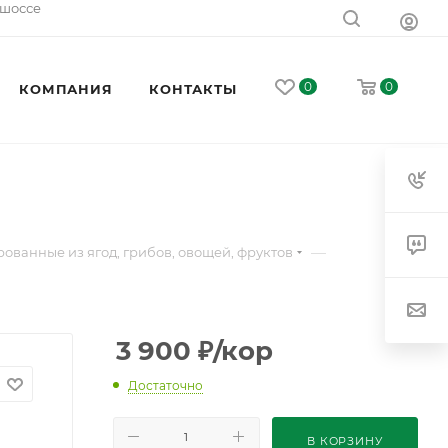
 шоссе
0
0
КОМПАНИЯ
КОНТАКТЫ
—
ованные из ягод, грибов, овощей, фруктов
3 900
₽
/кор
Достаточно
В КОРЗИНУ