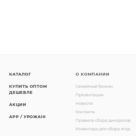
СТО 00493534-039-2016
Изготовитель: СППСК «Ягоды Карелии»
Юридический адрес: 188523, Российская Федерация, 
Советская, д. 1, корп. А, пом. 2.
Адрес производства: 186930, Российская Федерация
базы «Торос»
КАТАЛОГ
О КОМПАНИИ
КУПИТЬ ОПТОМ
Семейный бизнес
ДЕШЕВЛЕ
Презентация
Новости
АКЦИИ
Контакты
APP / УРОЖAI®
Правила сбора дикоросов
Инвентарь для сбора ягод