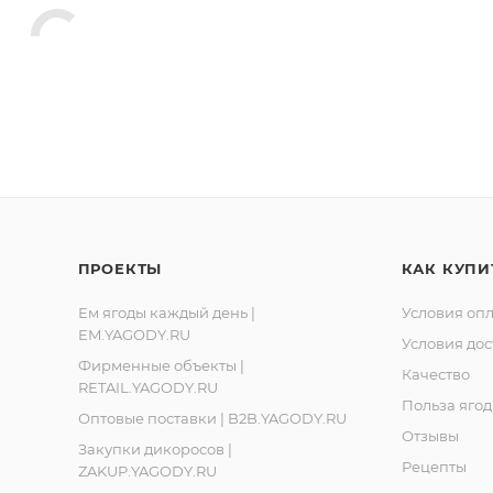
Ленинградская обл., Ломоносовский р-он, д. Лопухинка, 
, Республика Карелия, город Костомукша, шоссе Горняко
ПРОЕКТЫ
КАК КУПИ
Ем ягоды каждый день |
Условия оп
EM.YAGODY.RU
Условия дос
Фирменные объекты |
Качество
RETAIL.YAGODY.RU
Польза ягод
Оптовые поставки | B2B.YAGODY.RU
Отзывы
Закупки дикоросов |
Рецепты
ZAKUP.YAGODY.RU