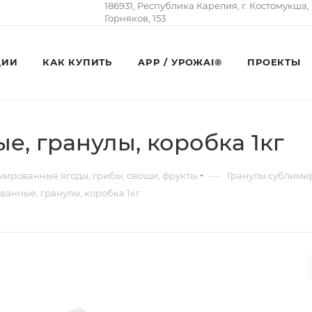
186931, Республика Карелия, г. Костомукша,
Горняков, 153
ЦИИ
КАК КУПИТЬ
APP / УРОЖAI®
ПРОЕКТЫ
, гранулы, коробка 1кг
—
ированные ягоды, грибы, овощи, фрукты
Гранулы сублимир
анные, гранулы, коробка 1кг