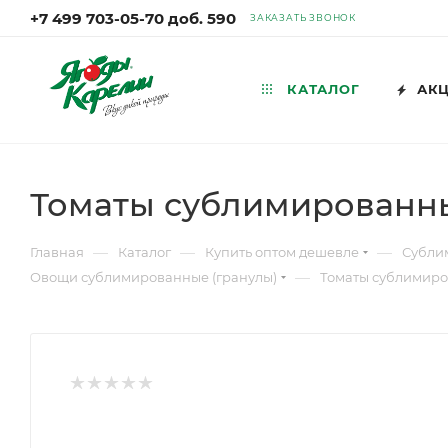
+7 499 703-05-70 доб. 590
ЗАКАЗАТЬ ЗВОНОК
КАТАЛОГ
АК
Томаты сублимированные
—
—
—
Главная
Каталог
Купить оптом дешевле
Сублим
—
Овощи сублимированные (гранулы)
Томаты сублимиров