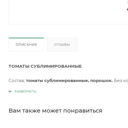
ОПИСАНИЕ
ОТЗЫВЫ
ТОМАТЫ СУБЛИМИРОВАННЫЕ
Состав:
томаты сублимированные, порошок.
Без ко
Хранить от попадания прямых солнечных лучей, при 
75%. Срок годности 36 месяца с даты изготовления.
Дата изготовления и окончания срока годности указ
Вам также может понравиться
Масса нетто: 1кг