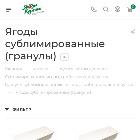
0
Ягоды
сублимированные
(гранулы)
16
—
—
—
Главная
Каталог
Купить оптом дешевле
—
Сублимированные ягоды, грибы, овощи, фрукты
Гранулы сублимированные из ягод, грибов, овощей, фруктов
—
Ягоды сублимированные (гранулы)
ФИЛЬТР