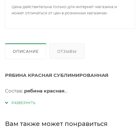
Цена действительна только для интернет-магазина и
может отличаться от цен в розничных магазинах
ОПИСАНИЕ
ОТЗЫВЫ
РЯБИНА КРАСНАЯ СУБЛИМИРОВАННАЯ
Состав:
рябина красная
сублимированная, гранулы
. Без консервантов и
искусственных добавок.
Хранить от попадания прямых солнечных лучей, при
Вам также может понравиться
температуре от +2C до +25С и относительной
влажности не более 75%. Срок годности 36 месяца с