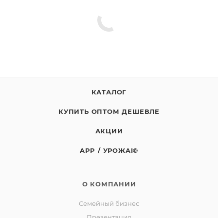
даты изготовления. Дата изготовления и окончания
срока годности указаны на этикетке. Не является
лекарством.
Масса нетто: 1кг
СТО 00493534-039-2016
Изготовитель: СППСК «Ягоды Карелии»
КАТАЛОГ
Юридический адрес: 188523, Российская Федерация,
Ленинградская обл., Ломоносовский р-он, д.
КУПИТЬ ОПТОМ ДЕШЕВЛЕ
Лопухинка, ул. Советская, д. 1, корп. А, пом. 2.
Адрес производства: 186930, Российская Федерация,
АКЦИИ
Республика Карелия, город Костомукша, шоссе
APP / УРОЖAI®
Горняков, район базы «Торос»
О КОМПАНИИ
Семейный бизнес
Презентация